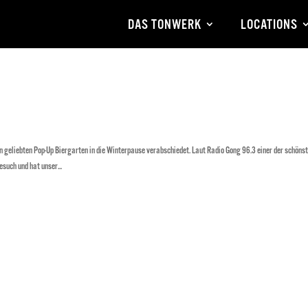
DAS TONWERK
LOCATIONS
geliebten Pop-Up Biergarten in die Winterpause verabschiedet. Laut Radio Gong 96.3 einer der schöns
such und hat unser...