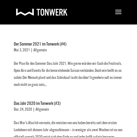
Der Sommer 2021 im Tonwerk (#4)
Mai 3, 2021
|
Allgemein
Der Plan für den Sommer Das Jahr 2021. Wie gerne würden wir Euch die Festivals,
Open Airs und Events für die bevorstehende Saison verkünden. Doch wie heißt es so
schön: Der Mensch plant und das Schicksal lacht darüber! Irgendwie soll es immer
noch nicht so ganz sein,...
Das Jahr 2020 im Tonwerk (#3)
Dez. 24, 2020
|
Allgemein
Das War’s Also Ich vermute, die meisten von uns haben bereits seit dem ersten
Lockdown mit diesem Jahr abgeschlossen – in weniger als zwei Wochen ist es nun
offiziell soweit: 2020 neigt sich dem Ende zu und jeder hofft auf ein besseres,