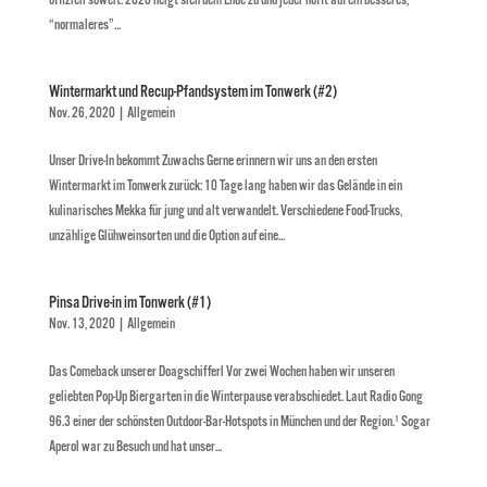
“normaleres”...
Wintermarkt und Recup-Pfandsystem im Tonwerk (#2)
Nov. 26, 2020
|
Allgemein
Unser Drive-In bekommt Zuwachs Gerne erinnern wir uns an den ersten
Wintermarkt im Tonwerk zurück: 10 Tage lang haben wir das Gelände in ein
kulinarisches Mekka für jung und alt verwandelt. Verschiedene Food-Trucks,
unzählige Glühweinsorten und die Option auf eine...
Pinsa Drive-in im Tonwerk (#1)
Nov. 13, 2020
|
Allgemein
Das Comeback unserer Doagschifferl Vor zwei Wochen haben wir unseren
geliebten Pop-Up Biergarten in die Winterpause verabschiedet. Laut Radio Gong
96.3 einer der schönsten Outdoor-Bar-Hotspots in München und der Region.¹ Sogar
Aperol war zu Besuch und hat unser...